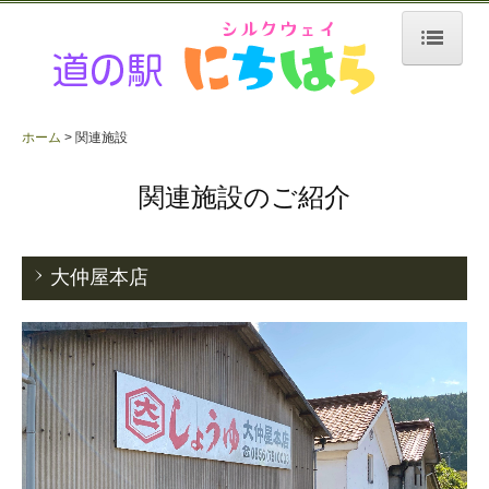
ホーム
ホーム
施設紹介
関連施設
フードコート
関連施設のご紹介
物販コーナー
大仲屋本店
ヤマザキショップ（コンビニ）
GG場（グランドゴルフ）
研修室・シャワー室
ご利用案内
最新情報・イベント案内