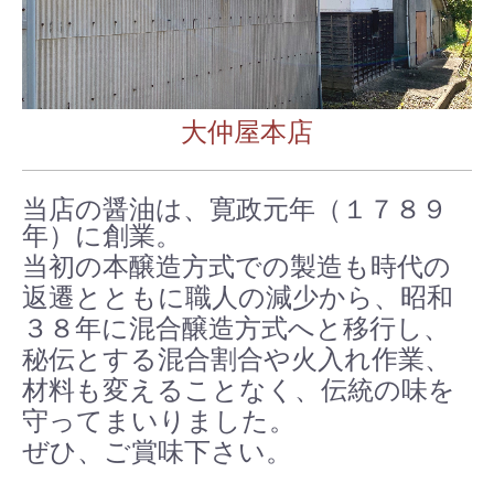
関連施設
津和野逸品堂
大仲屋本店
ネット販売
お問合せ
当店の
醤
油は、寛政元年（
１７８９
年）に創業。
当初の本醸造方式での製造も時代の
返
遷
とともに職人の減少から、昭和
３８年に混合醸造方式へと移行し、
秘伝とする混合割合や火入れ作業、
材料も変えることなく、伝統の味を
守ってまいりました。
ぜひ、ご賞味下さい。